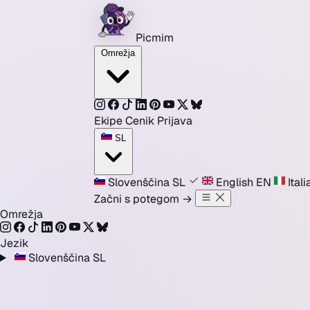
Preskoči na vsebino
Picmim
Omrežja
Ekipe
Cenik
Prijava
SL
Slovenščina
SL
English
EN
Ital
Začni s potegom
→
Omrežja
Jezik
Slovenščina
SL