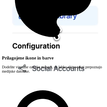
Prilagojene ikone in barve
Dodelite vizualne oznake mapam, da lahko ekipe takoj prepoznajo
medijske datoteke.