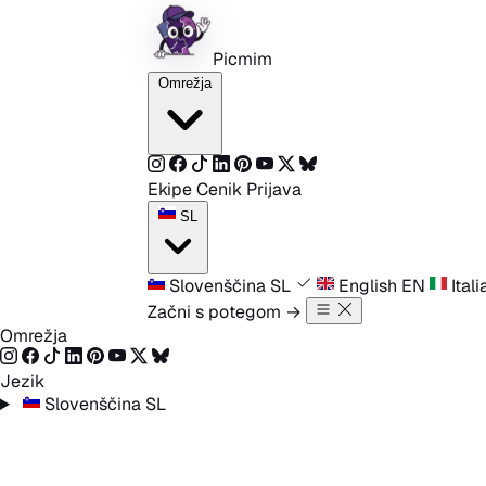
Preskoči na vsebino
Picmim
Omrežja
Ekipe
Cenik
Prijava
SL
Slovenščina
SL
English
EN
Ital
Začni s potegom
→
Omrežja
Jezik
Slovenščina
SL