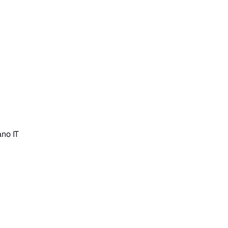
iano
IT