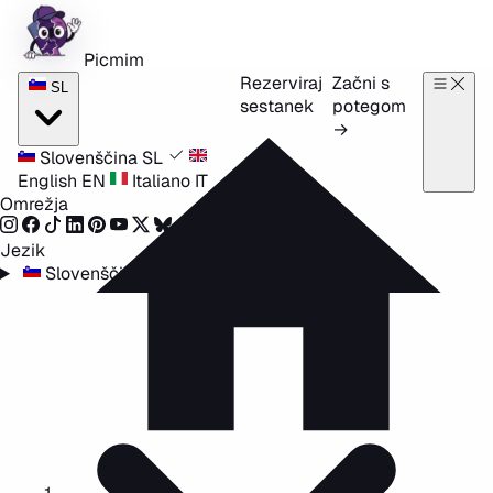
Preskoči na vsebino
Picmim
Rezerviraj
Začni s
SL
sestanek
potegom
→
Slovenščina
SL
English
EN
Italiano
IT
Omrežja
Jezik
Slovenščina
SL