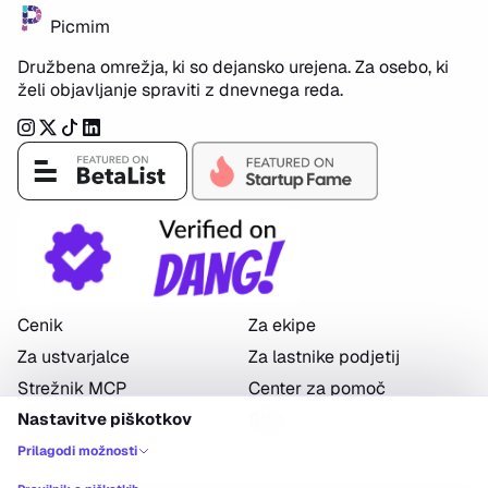
Picmim
Družbena omrežja, ki so dejansko urejena. Za osebo, ki
želi objavljanje spraviti z dnevnega reda.
Instagram
Twitter
TikTok
LinkedIn
Cenik
Za ekipe
Za ustvarjalce
Za lastnike podjetij
Strežnik MCP
Center za pomoč
Kontaktirajte nas
Blog
Nastavitve piškotkov
Prilagodi možnosti
+
PLATFORME