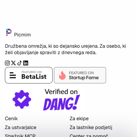
Picmim
Družbena omrežja, ki so dejansko urejena. Za osebo, ki
želi objavljanje spraviti z dnevnega reda.
Instagram
Twitter
TikTok
LinkedIn
Cenik
Za ekipe
Za ustvarjalce
Za lastnike podjetij
Strežnik MCP
Center za pomoč