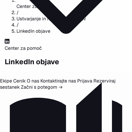
Center za pomoč
/
Ustvarjanje in načrtovanje objav
/
LinkedIn objave
Center za pomoč
LinkedIn objave
Ekipe
Cenik
O nas
Kontaktirajte nas
Prijava
Rezerviraj
sestanek
Začni s potegom
→