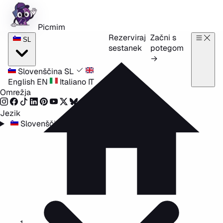
Preskoči na vsebino
Picmim
Rezerviraj
Začni s
SL
sestanek
potegom
→
Slovenščina
SL
English
EN
Italiano
IT
Omrežja
Jezik
Slovenščina
SL